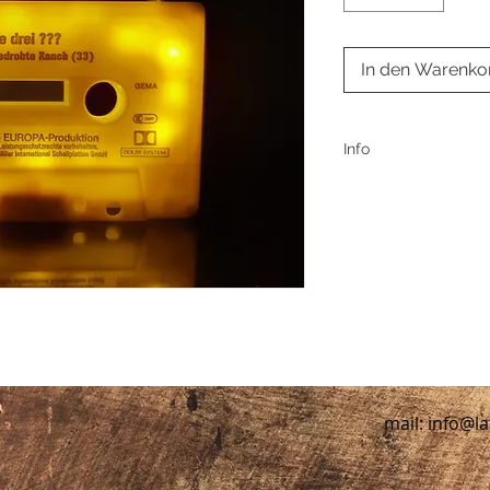
In den Warenko
Info
Jedes Lauschlicht wi
Liebe verpackt. Ver
Bestellung.
Versandkosten betr
mail:
info@la