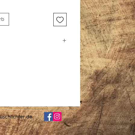
rb
rd absolut sicher und mit viel
sand erfolgt am gleichen Tag der
agen 2.70€
uschlichter.de