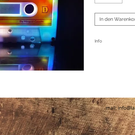
In den Warenko
Info
Schöne bunte Lauschl
strahlen als auf den 
Jedes Lauschlicht wi
Liebe verpackt. Ver
Bestellung.
Versandkosten betr
mail:
info@la