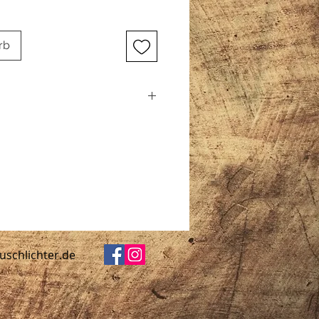
rb
ichter, die noch intensiver
Bildern.
rd absolut sicher und mit viel
sand erfolgt am gleichen Tag der
agen 2.70€
uschlichter.de