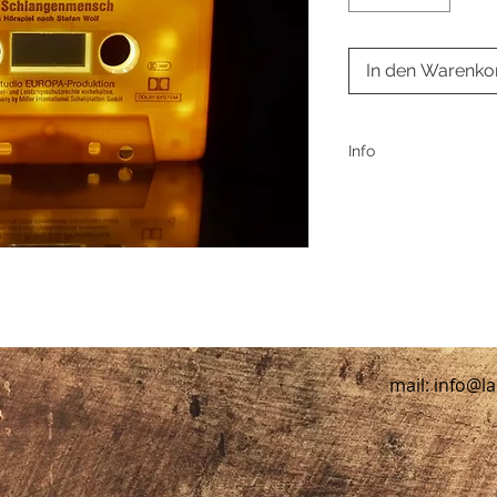
In den Warenko
Info
Jedes Lauschlicht wi
Liebe verpackt.
Versandkosten betr
mail:
info@la