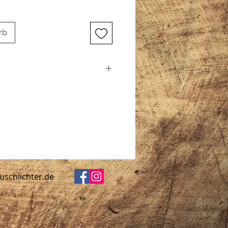
rb
rd absolut sicher und mit viel
agen 2.75€
uschlichter.de