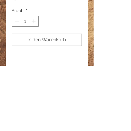
Anzahl
*
In den Warenkorb
Jedes Lauschlicht wird absolut
sicher und mit viel Liebe verpackt.
Versandkosten betragen 2.90€
© 2023 by Lauschlichter
Lauschlichter ist ein geschütztes
Produkt nach
DBGM