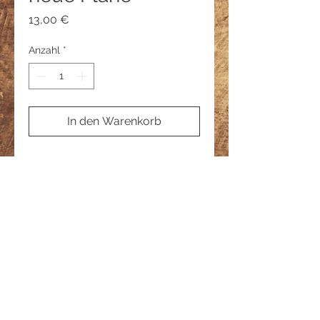
Preis
13,00 €
Anzahl
*
In den Warenkorb
Info
Jedes Lauschlicht wird absolut
sicher und mit viel Liebe verpackt.
Versandkosten betragen 2.75€
© 2023 by Lauschlichter
Lauschlichter ist ein geschütztes
Produkt nach
DBGM