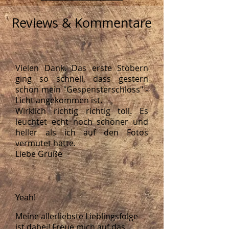
Reviews & Kommentare
Vielen Dank. Das erste Stöbern
ging so schnell, dass gestern
schon mein "Gespensterschloss" -
Licht angekommen ist.
Wirklich richtig richtig toll. Es
leuchtet echt noch schöner und
heller als ich auf den Fotos
vermutet hatte.
Liebe Grüße
Yeah!
Meine allerliebste Lieblingsfolge
ist dabei! Freue mich auf das